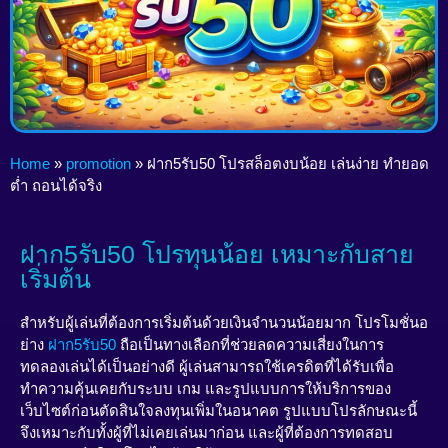
Home
»
promotion
»
ฝาก5รับ50 โปรสล็อตงบน้อย เล่นง่าย ทำยอด
ต่ำ ถอนได้จริง
ฝาก5รับ50 โปรทุนน้อย เหมาะกับสาย
เริ่มต้น
สำหรับผู้เล่นที่ต้องการเริ่มต้นด้วยเงินจำนวนน้อยมาก โปรโมชั่นอ
ย่าง
ฝาก5รับ50
ถือเป็นทางเลือกที่ช่วยลดความเสี่ยงในการ
ทดลองเล่นได้เป็นอย่างดี ผู้เล่นสามารถใช้เครดิตที่ได้รับเพื่อ
ทำความคุ้นเคยกับระบบ เกม และรูปแบบการให้บริการของ
เว็บไซต์ก่อนตัดสินใจลงทุนเพิ่มในอนาคต รูปแบบโปรลักษณะนี้
จึงเหมาะกับทั้งผู้ที่ไม่เคยเล่นมาก่อน และผู้ที่ต้องการทดสอบ