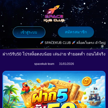
สมัครสมาชิก
เข้าสู่ระบบ
SPACEKUB CLUB
สล็อตเว็บตรง เจ้าใหญ่ จ่ายไ
ฝาก5รับ50 โปรสล็อตงบน้อย เล่นง่าย ทำยอดต่ำ ถอนได้จริง
spacekub team
31/01/2026