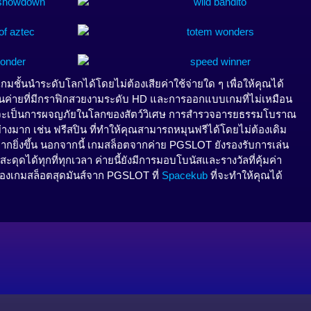
ชั้นนำระดับโลกได้โดยไม่ต้องเสียค่าใช้จ่ายใด ๆ เพื่อให้คุณได้
งในค่ายที่มีกราฟิกสวยงามระดับ HD และการออกแบบเกมที่ไม่เหมือน
ม่ว่าจะเป็นการผจญภัยในโลกของสัตว์วิเศษ การสำรวจอารยธรรมโบราณ
ย่างมาก เช่น
ฟรีสปิน
ที่ทำให้คุณสามารถหมุนฟรีได้โดยไม่ต้องเดิม
กยิ่งขึ้น นอกจากนี้ เกมสล็อตจากค่าย PGSLOT ยังรองรับการเล่น
ุดได้ทุกที่ทุกเวลา ค่ายนี้ยังมีการมอบโบนัสและรางวัลที่คุ้มค่า
ลกของเกมสล็อตสุดมันส์จาก PGSLOT ที่
Spacekub
ที่จะทำให้คุณได้