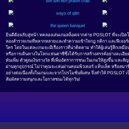
ยินดีต้อนรับสู่หน้า
ทดลองเล่นเกมสล็อตจากค่าย PGSLOT
ที่จะเปิด
ลองสำรวจเกมที่หลากหลายและทำความเข้าใจกฎ กติกา และฟีเจอร์ต่าง
ใคร โดยในแต่ละเกมจะมีเรื่องราวที่น่าติดตาม ทำให้ผู้เล่นรู้ส
หรือการเดินทางในโลกแฟนตาซีซึ่งได้รับการสร้างสรรค์อย่างละเอียด 
พันเพิ่ม
ตัวคูณเงินรางวัล
ที่เพิ่มอัตราการชนะในเกมให้สูงขึ้น และสั
ผ่านทุกอุปกรณ์ ไม่ว่าคุณจะเล่นผ่านคอมพิวเตอร์ แท็บเล็ต หรือสมาร
อย่างต่อเนื่องทั้งในเกมและจากโปรโมชั่นพิเศษ จึงทำให้ PGSLOT เป็
สัมผัสความสนุกและโอกาสชนะได้ทุกวัน!