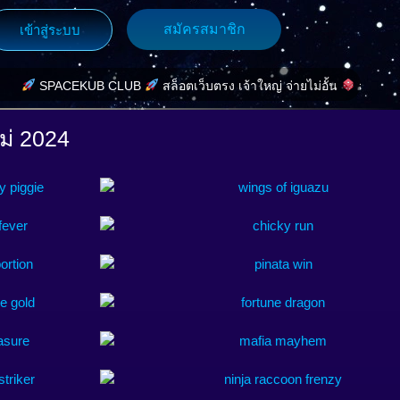
สมัครสมาชิก
เข้าสู่ระบบ
PACEKUB CLUB
สล็อตเว็บตรง เจ้าใหญ่ จ่ายไม่อั้น
สล็อต คาสิโน กี
ม่ 2024