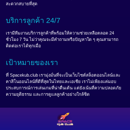
สะดวกสบายที่สุด
บริการลูกค้า 24/7
เรามีทีมงานบริการลูกค้าที่พร้อมให้ความช่วยเหลือตลอด 24
ชั่วโมง 7 วัน ไม่ว่าคุณจะมีคำถามหรือปัญหาใด ๆ คุณสามารถ
ติดต่อเราได้ทุกเมื่อ
เป้าหมายของเรา
ที่
Spacekub.club
เรามุ่งมั่นที่จะเป็นเว็บไซต์สล็อตออนไลน์และ
คาสิโนออนไลน์ที่ดีที่สุดในไทยและเอเชีย เราไม่เพียงแค่มอบ
ประสบการณ์การเล่นเกมที่น่าตื่นเต้น แต่ยังเน้นที่ความปลอดภัย
ความยุติธรรม และการดูแลลูกค้าอย่างใกล้ชิด