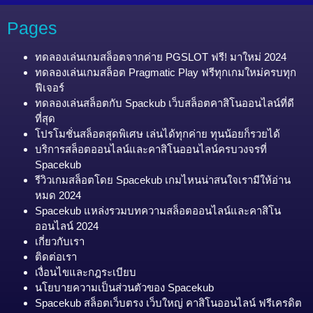
Pages
ทดลองเล่นเกมสล็อตจากค่าย PGSLOT ฟรี! มาใหม่ 2024
ทดลองเล่นเกมสล็อต Pragmatic Play ฟรีทุกเกมใหม่ครบทุก
ฟีเจอร์
ทดลองเล่นสล็อตกับ Spackub เว็บสล็อตคาสิโนออนไลน์ที่ดี
ที่สุด
โปรโมชั่นสล็อตสุดพิเศษ เล่นได้ทุกค่าย ทุนน้อยก็รวยได้
บริการสล็อตออนไลน์และคาสิโนออนไลน์ครบวงจรที่
Spacekub
รีวิวเกมสล็อตโดย Spacekub เกมไหนน่าสนใจเรามีให้อ่าน
หมด 2024
Spacekub แหล่งรวมบทความสล็อตออนไลน์และคาสิโน
ออนไลน์ 2024
เกี่ยวกับเรา
ติดต่อเรา
เงื่อนไขและกฎระเบียบ
นโยบายความเป็นส่วนตัวของ Spacekub
Spacekub สล็อตเว็บตรง เว็บใหญ่ คาสิโนออนไลน์ ฟรีเครดิต