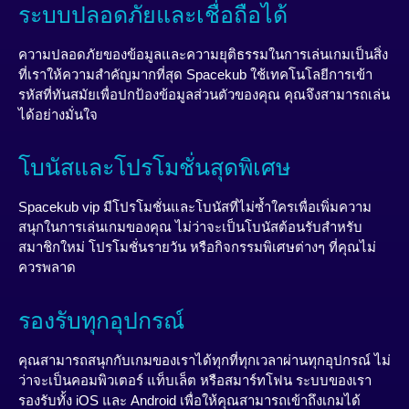
ระบบปลอดภัยและเชื่อถือได้
ความปลอดภัยของข้อมูลและความยุติธรรมในการเล่นเกมเป็นสิ่ง
ที่เราให้ความสำคัญมากที่สุด Spacekub ใช้เทคโนโลยีการเข้า
รหัสที่ทันสมัยเพื่อปกป้องข้อมูลส่วนตัวของคุณ คุณจึงสามารถเล่น
ได้อย่างมั่นใจ
โบนัสและโปรโมชั่นสุดพิเศษ
Spacekub vip
มีโปรโมชั่นและโบนัสที่ไม่ซ้ำใครเพื่อเพิ่มความ
สนุกในการเล่นเกมของคุณ ไม่ว่าจะเป็นโบนัสต้อนรับสำหรับ
สมาชิกใหม่ โปรโมชั่นรายวัน หรือกิจกรรมพิเศษต่างๆ ที่คุณไม่
ควรพลาด
รองรับทุกอุปกรณ์
คุณสามารถสนุกกับเกมของเราได้ทุกที่ทุกเวลาผ่านทุกอุปกรณ์ ไม่
ว่าจะเป็นคอมพิวเตอร์ แท็บเล็ต หรือสมาร์ทโฟน ระบบของเรา
รองรับทั้ง iOS และ Android เพื่อให้คุณสามารถเข้าถึงเกมได้