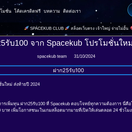
โมชั่น
โค้ดเครดิตฟรี
บทความ
ติดต่อเรา
SPACEKUB CLUB
สล็อตเว็บตรง เจ้าใหญ่ จ่ายไม่อั้น
สล็อต ค
5รับ100 จาก Spacekub โปรโมชั่นใหม่ 
spacekub team
31/10/2024
นใหม่ ส่งท้ายปี 2024
การเพิ่มทุน
ฝาก25รับ100
ที่ Spacekub ตอบโจทย์ทุกความต้องการ นี่คือโป
 บาท เพิ่มโอกาสชนะในเกมสล็อตมากมายที่เปิดให้เล่นตลอด 24 ชั่วโมง! โ