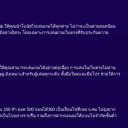
ub ให้คุณนำโบนัสไปเล่นเกมได้ทุกค่าย ไม่ว่าจะเป็นค่ายยอดนิยม
ด้อย่างอิสระ โดยเฉพาะการเล่นผ่านเว็บตรงที่รับประกันความ
ทำให้คุณสามารถเล่นเกมได้อย่างต่อเนื่อง การเล่นในเว็บตรงไม่ผ่าน
 pg
ยังเหมาะสำหรับผู้เล่นทุกระดับ ทั้งมือใหม่และมือโปร ช่วยให้การ
ับ 100 ทํา ยอด 500 ถอนได้300
เป็นเงื่อนไขที่เหมาะสม ไม่ยุ่งยาก
ไรเป็นไปอย่างราบรื่น รวมถึงการฝากถอนออโต้แบบไม่จำกัดขั้นต่ำ