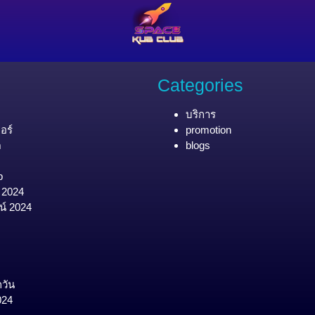
Categories
บริการ
อร์
promotion
ด
blogs
b
 2024
์ 2024
กวัน
024