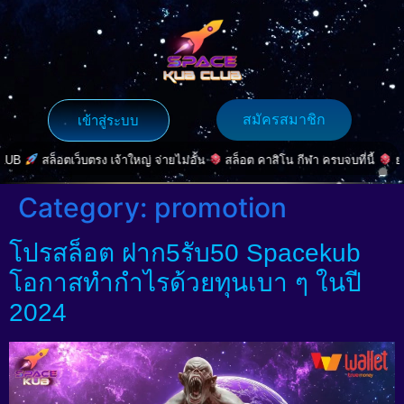
สมัครสมาชิก
เข้าสู่ระบบ
สล็อตเว็บตรง เจ้าใหญ่ จ่ายไม่อั้น
สล็อต คาสิโน กีฬา ครบจบที่นี้
ยอดเดิมพั
Category:
promotion
โปรสล็อต ฝาก5รับ50 Spacekub
โอกาสทำกำไรด้วยทุนเบา ๆ ในปี
2024