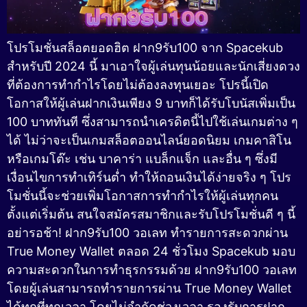
โปรโมชั่นสล็อตยอดฮิต ฝาก9รับ100 จาก Spacekub
สำหรับปี 2024 นี้ มาเอาใจผู้เล่นทุนน้อยและนักเสี่ยงดวง
ที่ต้องการทำกำไรโดยไม่ต้องลงทุนเยอะ โปรนี้เปิด
โอกาสให้ผู้เล่นฝากเงินเพียง 9 บาทก็ได้รับโบนัสเพิ่มเป็น
100 บาททันที ซึ่งสามารถนำเครดิตนี้ไปใช้เล่นเกมต่าง ๆ
ได้ ไม่ว่าจะเป็นเกมสล็อตออนไลน์ยอดนิยม เกมคาสิโน
หรือเกมโต๊ะ เช่น บาคาร่า แบล็กแจ็ก และอื่น ๆ ซึ่งมี
เงื่อนไขการทำเทิร์นต่ำ ทำให้ถอนเงินได้ง่ายจริง ๆ โปร
โมชั่นนี้จะช่วยเพิ่มโอกาสการทำกำไรให้ผู้เล่นทุกคน
ตั้งแต่เริ่มต้น สนใจสมัครสมาชิกและรับโปรโมชั่นดี ๆ นี้
อย่ารอช้า! ฝาก9รับ100 วอเลท ทำรายการสะดวกผ่าน
True Money Wallet ตลอด 24 ชั่วโมง Spacekub มอบ
ความสะดวกในการทำธุรกรรมด้วย ฝาก9รับ100 วอเลท
โดยผู้เล่นสามารถทำรายการผ่าน True Money Wallet
ได้ทุกที่ทุกเวลา โดยไม่จำกัดช่วงเวลา รองรับการฝาก