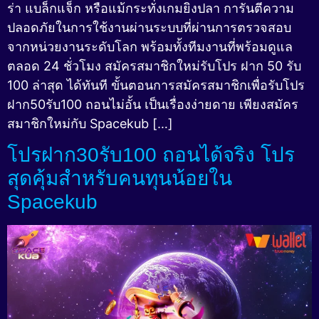
ร่า แบล็กแจ็ก หรือแม้กระทั่งเกมยิงปลา การันตีความ
ปลอดภัยในการใช้งานผ่านระบบที่ผ่านการตรวจสอบ
จากหน่วยงานระดับโลก พร้อมทั้งทีมงานที่พร้อมดูแล
ตลอด 24 ชั่วโมง สมัครสมาชิกใหม่รับโปร ฝาก 50 รับ
100 ล่าสุด ได้ทันที ขั้นตอนการสมัครสมาชิกเพื่อรับโปร
ฝาก50รับ100 ถอนไม่อั้น เป็นเรื่องง่ายดาย เพียงสมัคร
สมาชิกใหม่กับ Spacekub […]
โปรฝาก30รับ100 ถอนได้จริง โปร
สุดคุ้มสำหรับคนทุนน้อยใน
Spacekub