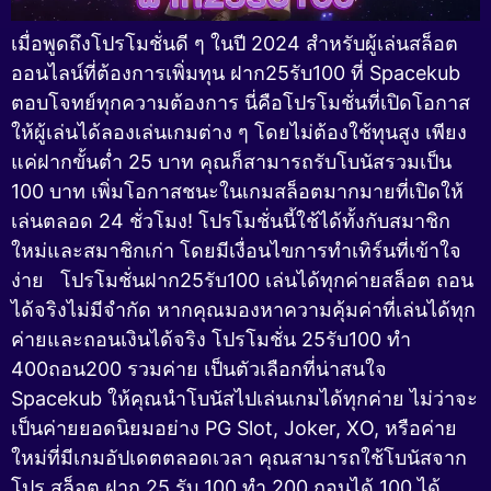
เมื่อพูดถึงโปรโมชั่นดี ๆ ในปี 2024 สำหรับผู้เล่นสล็อต
ออนไลน์ที่ต้องการเพิ่มทุน ฝาก25รับ100 ที่ Spacekub
ตอบโจทย์ทุกความต้องการ นี่คือโปรโมชั่นที่เปิดโอกาส
ให้ผู้เล่นได้ลองเล่นเกมต่าง ๆ โดยไม่ต้องใช้ทุนสูง เพียง
แค่ฝากขั้นต่ำ 25 บาท คุณก็สามารถรับโบนัสรวมเป็น
100 บาท เพิ่มโอกาสชนะในเกมสล็อตมากมายที่เปิดให้
เล่นตลอด 24 ชั่วโมง! โปรโมชั่นนี้ใช้ได้ทั้งกับสมาชิก
ใหม่และสมาชิกเก่า โดยมีเงื่อนไขการทำเทิร์นที่เข้าใจ
ง่าย โปรโมชั่นฝาก25รับ100 เล่นได้ทุกค่ายสล็อต ถอน
ได้จริงไม่มีจำกัด หากคุณมองหาความคุ้มค่าที่เล่นได้ทุก
ค่ายและถอนเงินได้จริง โปรโมชั่น 25รับ100 ทํา
400ถอน200 รวมค่าย เป็นตัวเลือกที่น่าสนใจ
Spacekub ให้คุณนำโบนัสไปเล่นเกมได้ทุกค่าย ไม่ว่าจะ
เป็นค่ายยอดนิยมอย่าง PG Slot, Joker, XO, หรือค่าย
ใหม่ที่มีเกมอัปเดตตลอดเวลา คุณสามารถใช้โบนัสจาก
โปร สล็อต ฝาก 25 รับ 100 ทํา 200 ถอนได้ 100 ได้