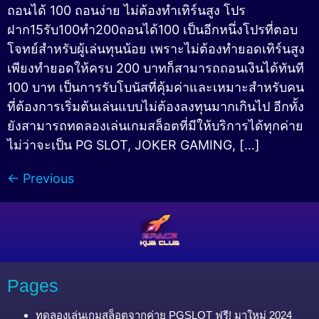
ถอนได้ 100 ถอนง่าย ไม่ต้องทำเทิร์นสูง โปร
ฝาก15รับ100ทํา200ถอนได้100 เป็นอีกหนึ่งโปรที่ตอบ
โจทย์สำหรับผู้เล่นทุนน้อย เพราะไม่ต้องทำยอดเทิร์นสูง
เพียงทำยอดให้ครบ 200 บาทก็สามารถถอนเงินได้ทันที
100 บาท เป็นการรับโบนัสที่คุ้มค่าและเหมาะสำหรับคน
ที่ต้องการเริ่มต้นเล่นแบบไม่ต้องลงทุนมากเกินไป อีกทั้ง
ยังสามารถทดลองเล่นเกมสล็อตที่มีให้บริการได้ทุกค่าย
ไม่ว่าจะเป็น PG SLOT, JOKER GAMING, […]
←
Previous
Pages
ทดลองเล่นเกมสล็อตจากค่าย PGSLOT ฟรี! มาใหม่ 2024