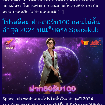
อย่างอิสระ โดยเฉพาะการเล่นผ่านเว็บตรงที่รับประกัน
ความปลอดภัย ไม่ผ่านเอเย่นต์ […]
โปรสล็อต ฝาก50รับ100 ถอนไม่อั้น
ล่าสุด 2024 บนเว็บตรง Spacekub
Spacekub ขอนำเสนอโปรโมชั่นใหม่ล่าสุดปี 2024