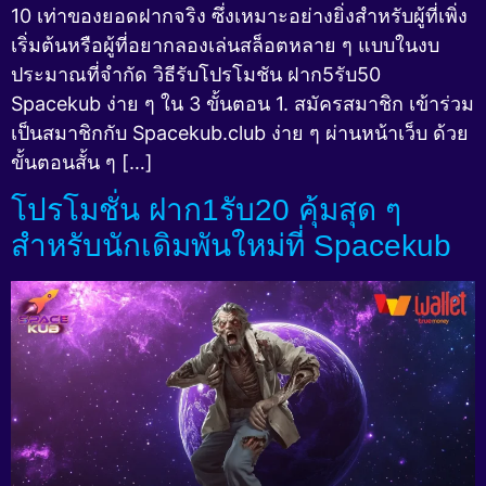
10 เท่าของยอดฝากจริง ซึ่งเหมาะอย่างยิ่งสำหรับผู้ที่เพิ่ง
เริ่มต้นหรือผู้ที่อยากลองเล่นสล็อตหลาย ๆ แบบในงบ
ประมาณที่จำกัด วิธีรับโปรโมชัน ฝาก5รับ50
Spacekub ง่าย ๆ ใน 3 ขั้นตอน 1. สมัครสมาชิก เข้าร่วม
เป็นสมาชิกกับ Spacekub.club ง่าย ๆ ผ่านหน้าเว็บ ด้วย
ขั้นตอนสั้น ๆ […]
โปรโมชั่น ฝาก1รับ20 คุ้มสุด ๆ
สำหรับนักเดิมพันใหม่ที่ Spacekub