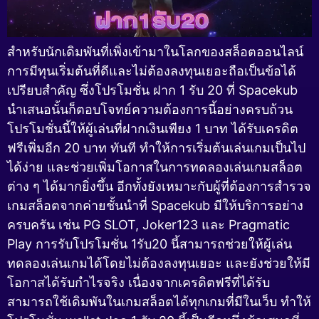
สำหรับนักเดิมพันที่เพิ่งเข้ามาในโลกของสล็อตออนไลน์
การมีทุนเริ่มต้นที่ดีและไม่ต้องลงทุนเยอะถือเป็นข้อได้
เปรียบสำคัญ ซึ่งโปรโมชั่น ฝาก 1 รับ 20 ที่ Spacekub
นำเสนอนั้นก็ตอบโจทย์ความต้องการนี้อย่างครบถ้วน
โปรโมชั่นนี้ให้ผู้เล่นที่ฝากเงินเพียง 1 บาท ได้รับเครดิต
ฟรีเพิ่มอีก 20 บาท ทันที ทำให้การเริ่มต้นเล่นเกมเป็นไป
ได้ง่าย และช่วยเพิ่มโอกาสในการทดลองเล่นเกมสล็อต
ต่าง ๆ ได้มากยิ่งขึ้น อีกทั้งยังเหมาะกับผู้ที่ต้องการสำรวจ
เกมสล็อตจากค่ายชั้นนำที่ Spacekub มีให้บริการอย่าง
ครบครัน เช่น PG SLOT, Joker123 และ Pragmatic
Play การรับโปรโมชั่น 1รับ20 นี้สามารถช่วยให้ผู้เล่น
ทดลองเล่นเกมได้โดยไม่ต้องลงทุนเยอะ และยังช่วยให้มี
โอกาสได้รับกำไรจริง เนื่องจากเครดิตฟรีที่ได้รับ
สามารถใช้เดิมพันในเกมสล็อตได้ทุกเกมที่มีในเว็บ ทำให้