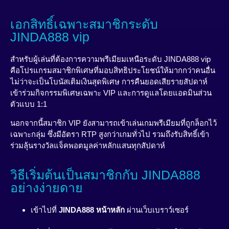
เอกสิทธิ์เฉพาะสมาชิกระดับ
JINDA888 vip
สำหรับผู้เล่นที่ต้องการความพรีเมียมเหนือระดับ
JINDA888 vip
คือโปรแกรมสมาชิกพิเศษที่มอบสิทธิประโยชน์ให้มากกว่าคนอื่น
ไม่ว่าจะเป็นโบนัสเติมเงินสุดพิเศษ การคืนยอดเสียรายสัปดาห์
เข้าร่วมกิจกรรมพิเศษเฉพาะ VIP และการดูแลโดยแอดมินส่วน
ตัวแบบ 1:1
นอกจากนี้สมาชิก VIP ยังสามารถเข้าเล่นเกมพรีเมียมที่ถูกล็อกไว้
เฉพาะกลุ่ม ซึ่งมีอัตรา RTP สูงกว่าเกมทั่วไป รวมถึงรับสิทธิ์เข้า
ร่วมลุ้นรางวัลแจ็คพอตมูลค่าหลักแสนทุกสัปดาห์
วิธีเริ่มต้นเป็นสมาชิกกับ JINDA888
อย่างง่ายดาย
เข้าไปที่
JINDA888 หน้าหลัก
ผ่านเว็บเบราว์เซอร์