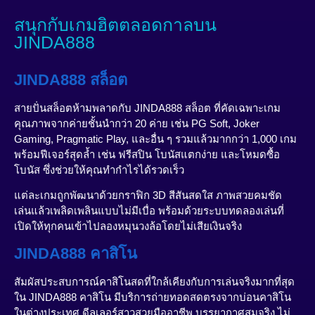
สนุกกับเกมฮิตตลอดกาลบน
JINDA888
JINDA888 สล็อต
สายปั่นสล็อตห้ามพลาดกับ
JINDA888 สล็อต
ที่คัดเฉพาะเกม
คุณภาพจากค่ายชั้นนำกว่า 20 ค่าย เช่น PG Soft, Joker
Gaming, Pragmatic Play, และอื่น ๆ รวมแล้วมากกว่า 1,000 เกม
พร้อมฟีเจอร์สุดล้ำ เช่น ฟรีสปิน โบนัสแตกง่าย และโหมดซื้อ
โบนัส ซึ่งช่วยให้คุณทำกำไรได้รวดเร็ว
แต่ละเกมถูกพัฒนาด้วยกราฟิก 3D สีสันสดใส ภาพสวยคมชัด
เล่นแล้วเพลิดเพลินแบบไม่มีเบื่อ พร้อมด้วยระบบทดลองเล่นที่
เปิดให้ทุกคนเข้าไปลองหมุนวงล้อโดยไม่เสียเงินจริง
JINDA888 คาสิโน
สัมผัสประสบการณ์คาสิโนสดที่ใกล้เคียงกับการเล่นจริงมากที่สุด
ใน
JINDA888 คาสิโน
มีบริการถ่ายทอดสดตรงจากบ่อนคาสิโน
ในต่างประเทศ ดีลเลอร์สาวสวยมืออาชีพ บรรยากาศสมจริง ไม่