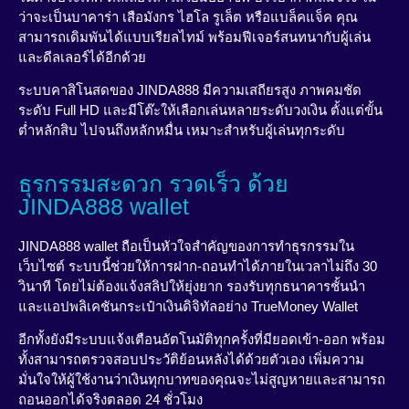
ว่าจะเป็นบาคาร่า เสือมังกร ไฮโล รูเล็ต หรือแบล็คแจ็ค คุณ
สามารถเดิมพันได้แบบเรียลไทม์ พร้อมฟีเจอร์สนทนากับผู้เล่น
และดีลเลอร์ได้อีกด้วย
ระบบคาสิโนสดของ JINDA888 มีความเสถียรสูง ภาพคมชัด
ระดับ Full HD และมีโต๊ะให้เลือกเล่นหลายระดับวงเงิน ตั้งแต่ขั้น
ต่ำหลักสิบ ไปจนถึงหลักหมื่น เหมาะสำหรับผู้เล่นทุกระดับ
ธุรกรรมสะดวก รวดเร็ว ด้วย
JINDA888 wallet
JINDA888 wallet
ถือเป็นหัวใจสำคัญของการทำธุรกรรมใน
เว็บไซต์ ระบบนี้ช่วยให้การฝาก-ถอนทำได้ภายในเวลาไม่ถึง 30
วินาที โดยไม่ต้องแจ้งสลิปให้ยุ่งยาก รองรับทุกธนาคารชั้นนำ
และแอปพลิเคชันกระเป๋าเงินดิจิทัลอย่าง TrueMoney Wallet
อีกทั้งยังมีระบบแจ้งเตือนอัตโนมัติทุกครั้งที่มียอดเข้า-ออก พร้อม
ทั้งสามารถตรวจสอบประวัติย้อนหลังได้ด้วยตัวเอง เพิ่มความ
มั่นใจให้ผู้ใช้งานว่าเงินทุกบาทของคุณจะไม่สูญหายและสามารถ
ถอนออกได้จริงตลอด 24 ชั่วโมง