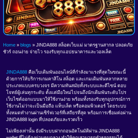
Home
»
blogs
»
JINDA888 สล็อตเว็บแม่ มาตรฐานสากล ปลอดภัย
ชัวร์ ถอนง่าย จ่ายไว รองรับทุกแอปธนาคารและวอลเล็ต
JINDA888
คือเว็บเดิมพันออนไลน์ที่กำลังมาแรงที่สุดในขณะนี้
ด้วยการให้บริการเกมคาสิโน สล็อต และเกมเดิมพันหลากหลาย
ประเภทแบบครบวงจร มีความทันสมัยทั้งระบบและดีไซน์ ตอบ
โจทย์ผู้เล่นทุกระดับ ตั้งแต่มือใหม่ไปจนถึงนักเดิมพันระดับโปร
เว็บไซต์ออกแบบมาให้ใช้งานง่าย พร้อมทั้งรองรับทุกอุปกรณ์การ
ใช้งานไม่ว่าจะเป็นมือถือ แท็บเล็ต หรือคอมพิวเตอร์ โดยระบบ
ทั้งหมดทำงานผ่านเซิร์ฟเวอร์ที่เสถียรที่สุด พร้อมการเชื่อมต่อผ่าน
JINDA888 login
ที่ปลอดภัยและรวดเร็ว
ไม่เพียงเท่านั้น ยังมีระบบฝากถอนอัตโนมัติผ่าน
JINDA888
wallet
ที่ไม่ต้องผ่านคนกลาง ทำให้คุณสามารถทำธุรกรรมได้